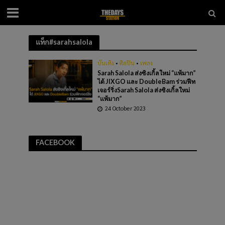
แท็ก#sarahsalola
บันเทิง
•
ศิลปิน
•
เพลง
Sarah Salola ส่งซิงเกิ้ลใหม่ “แพ้มาก”
ได้ JIXGO และ DoubleBam ร่วมฟีท
เจอร์ริ่งSarah Salola ส่งซิงเกิ้ลใหม่
“แพ้มาก”
24 October 2023
FACEBOOK