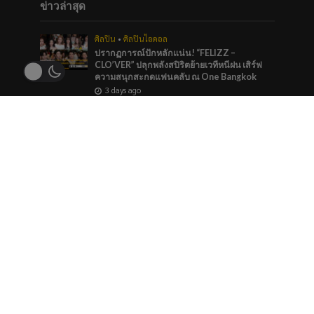
ข่าวล่าสุด
ศิลปิน
•
ศิลปินไอดอล
ปรากฏการณ์ปักหลักแน่น! “FELIZZ –
CLO’VER” ปลุกพลังสปิริตย้ายเวทีหนีฝน เสิร์ฟ
ความสนุกสะกดแฟนคลับ ณ One Bangkok
3 days ago
บันเทิง
•
ศิลปิน
“หมายตา” ความรู้สึกของคนที่แอบรัก ภาวนาให้
รักครั้งนี้สมหวัง จาก “กัน นภัทร” ที่ร่วมทำกับ
marr team
4 days ago
ภาพยนตร์และซีรีส์
“ช่อง 9” จัดทัพ BL GL ลงจอทุกวีคเอน เตรียมพบ
กับมวลเคมีที่พร้อมให้หัวใจเต้นรัว
4 days ago
ข่าวแนะนำ
ศิลปินไอดอล
3rdGeneration ครบ1ปี วันนี้โดนใคร “ตก”