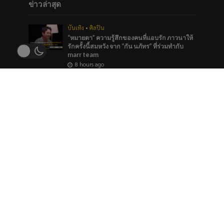
ข่าวล่าสุด
บันเทิง
•
ศิลปิน
“หมายตา” ความรู้สึกของคนที่แอบรัก ภาวนาให้
รักครั้งนี้สมหวัง จาก “กัน นภัทร” ที่ร่วมทำกับ
marr team
8 hours ago
ภาพยนตร์และซีรีส์
“ช่อง 9” จัดทัพ BL GL ลงจอทุกวีคเอน เตรียมพบ
กับมวลเคมีที่พร้อมให้หัวใจเต้นรัว
8 hours ago
บันเทิง
ใครมีมุมสังหารที่ถูกใจโหวตเลย “Princess of
Girls’ Love”TOP 5 ของประเทศ รางวัล
#YEntertainAwards2026
8 hours ago
ข่าวแนะนำ
บันเทิง
“แฟมิลี่มาร์ท”เติมเต็มความสุขทุกเวลาชวนช้อป