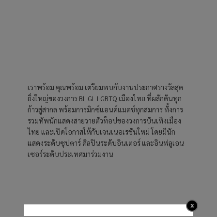
เราพร้อม คุณพร้อม เตรียมพบกับงานประกาศรางวัลสุด
ยิ่งใหญ่ของวงการ BL GL LGBTQ เมืองไทย ที่ผลักดันทุก
ก้าวสู่สากล พร้อมการมิกซ์แอนด์แมตช์ทุกสมการ ทั้งการ
รวมทัพนักแสดงสายวายตัวท็อปของวงการบันเทิงเมือง
ไทย และเปิดโอกาสให้กับเจนเนอเรชันใหม่ โดยมีนัก
แสดงระดับซุปตาร์ ศิลปินระดับอินเตอร์ และอินฟลูเอน
เซอร์ระดับประเทศมาร่วมงาน