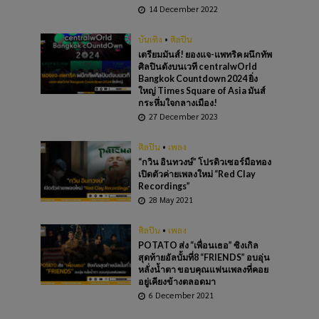
14 December 2022
บันเทิง
•
ศิลปิน
เตรียมมันส์! ยองแจ-แพทริค ผนึกทัพ
ศิลปินดังบนเวที centralwOrld
Bangkok Countdown 2024 ยิ่ง
ใหญ่ Times Square of Asia มันส์
กระหึ่มใจกลางเมือง!
27 December 2023
ศิลปิน
•
เพลง
“กวิน อินทวงษ์” โปรดิวเซอร์มือทอง
เปิดตัวค่ายเพลงใหม่ “Red Clay
Recordings”
28 May 2021
ศิลปิน
•
เพลง
POTATO ส่ง “เพื่อนเธอ” ซิงเกิล
สุดท้ายอัลบั้มที่8 “FRIENDS” อบอุ่น
หลั่งน้ำตา ขอบคุณแฟนเพลงที่คอย
อยู่เคียงข้างตลอดมา
6 December 2021