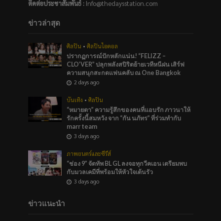
ติดต่อประชาสัมพันธ์
:
Info@thedaysstation.com
ข่าวล่าสุด
ศิลปิน
•
ศิลปินไอดอล
ปรากฏการณ์ปักหลักแน่น! “FELIZZ –
CLO’VER” ปลุกพลังสปิริตย้ายเวทีหนีฝน เสิร์ฟ
ความสนุกสะกดแฟนคลับ ณ One Bangkok
2 days ago
บันเทิง
•
ศิลปิน
“หมายตา” ความรู้สึกของคนที่แอบรัก ภาวนาให้
รักครั้งนี้สมหวัง จาก “กัน นภัทร” ที่ร่วมทำกับ
marr team
3 days ago
ภาพยนตร์และซีรีส์
“ช่อง 9” จัดทัพ BL GL ลงจอทุกวีคเอน เตรียมพบ
กับมวลเคมีที่พร้อมให้หัวใจเต้นรัว
3 days ago
ข่าวแนะนำ