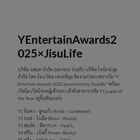
YEntertainAwards2
025×JisuLife
บริษัท อสมท จำกัด (มหาชน) ร่วมกับ บริษัท โซนิกซ์ ยูธ
จำกัด โดย ก้อง-ปิยะ เศวตพิกุล จัดงานประกาศรางวัล “Y
Entertain Awards 2025 presented by JisuLife” พร้อม
เปิดโผ เปิดโหวตผู้เข้ารอบ เข้าชิงสาขารางวัล Y Couple of
the Year (คู่จิ้นฟินเวอร์)
Y1 อันดา – ลูกแก้ว (Anda – Lookkaew)
Y2 บอส – โนอึล (Boss – Noeul)
Y3 ฟอร์ด – พีท (Fort – Peat),
Y4 ฟรีน – เบ็คกี้ (Freen -Becky)
Y5 หลิง – ออม (Ling – Orm)