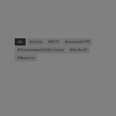
แท็ก
#JisuLife
#MCOT
#sonixyouth1999
#YEntertainAwards2025×JisuLife
#ช่อง9กด30
#พัดลมดารา