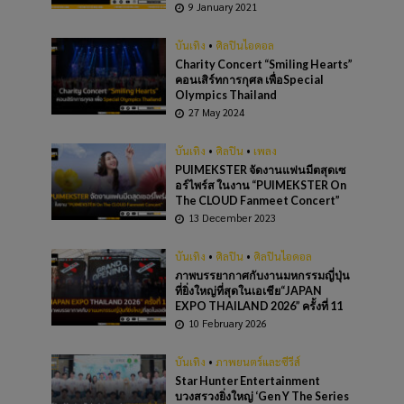
9 January 2021
บันเทิง
•
ศิลปินไอดอล
Charity Concert “Smiling Hearts”
คอนเสิร์ทการกุศล เพื่อSpecial
Olympics Thailand
27 May 2024
บันเทิง
•
ศิลปิน
•
เพลง
PUIMEKSTER จัดงานแฟนมีตสุดเซ
อร์ไพร์ส ในงาน “PUIMEKSTER On
The CLOUD Fanmeet Concert”
13 December 2023
บันเทิง
•
ศิลปิน
•
ศิลปินไอดอล
ภาพบรรยากาศกับงานมหกรรมญี่ปุ่น
ที่ยิ่งใหญ่ที่สุดในเอเชีย“JAPAN
EXPO THAILAND 2026” ครั้งที่ 11
10 February 2026
บันเทิง
•
ภาพยนตร์และซีรีส์
Star Hunter Entertainment
บวงสรวงยิ่งใหญ่ ‘Gen Y The Series