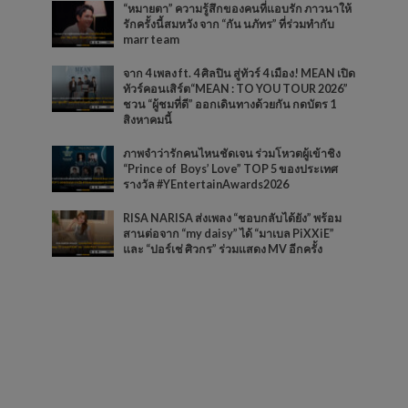
“หมายตา” ความรู้สึกของคนที่แอบรัก ภาวนาให้
รักครั้งนี้สมหวัง จาก “กัน นภัทร” ที่ร่วมทำกับ
marr team
จาก 4 เพลง ft. 4 ศิลปิน สู่ทัวร์ 4 เมือง! MEAN เปิด
ทัวร์คอนเสิร์ต“MEAN : TO YOU TOUR 2026”
ชวน “ผู้ชมที่ดี” ออกเดินทางด้วยกัน กดบัตร 1
สิงหาคมนี้
ภาพจำว่ารักคนไหนชัดเจน ร่วมโหวตผู้เข้าชิง
“Prince of Boys’ Love” TOP 5 ของประเทศ
รางวัล #YEntertainAwards2026
RISA NARISA ส่งเพลง “ชอบกลับได้ยัง” พร้อม
สานต่อจาก “my daisy” ได้ “มาเบล PiXXiE”
และ “ปอร์เช่ ศิวกร” ร่วมแสดง MV อีกครั้ง