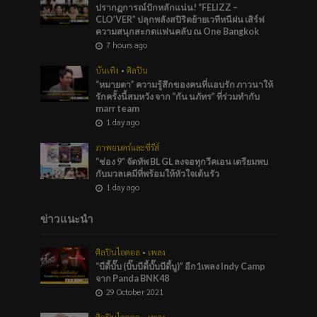
ปรากฏการณ์ปักหลักแน่น! “FELIZZ –
CLO’VER” ปลุกพลังสปิริตย้ายเวทีหนีฝน เสิร์ฟ
ความสนุกสะกดแฟนคลับ ณ One Bangkok
7 hours ago
บันเทิง
•
ศิลปิน
“หมายตา” ความรู้สึกของคนที่แอบรัก ภาวนาให้
รักครั้งนี้สมหวัง จาก “กัน นภัทร” ที่ร่วมทำกับ
marr team
1 day ago
ภาพยนตร์และซีรีส์
“ช่อง 9” จัดทัพ BL GL ลงจอทุกวีคเอน เตรียมพบ
กับมวลเคมีที่พร้อมให้หัวใจเต้นรัว
1 day ago
ข่าวแนะนำ
ศิลปินไอดอล
•
เพลง
“บีดี้บั๊บ (บิ๊บบีดี้บั๊บบีดี้บู)” อีก1เพลง Indy Camp
จาก Panda BNK48
29 October 2021