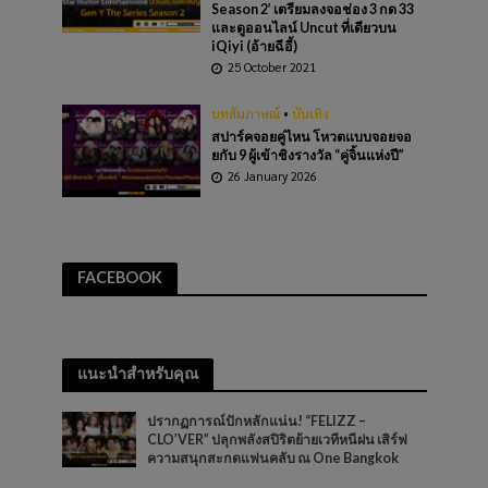
Season 2’ เตรียมลงจอช่อง 3 กด 33
และดูออนไลน์ Uncut ที่เดียวบน
iQiyi (อ้ายฉีอี้)
25 October 2021
บทสัมภาษณ์
•
บันเทิง
สปาร์คจอยคู่ไหน โหวตแบบจอยจอ
ยกับ 9 ผู้เข้าชิงรางวัล “คู่จิ้นแห่งปี”
26 January 2026
FACEBOOK
แนะนำสำหรับคุณ
ปรากฏการณ์ปักหลักแน่น! “FELIZZ –
CLO’VER” ปลุกพลังสปิริตย้ายเวทีหนีฝน เสิร์ฟ
ความสนุกสะกดแฟนคลับ ณ One Bangkok