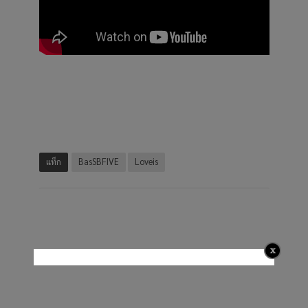
แท็ก
BasSBFIVE
Loveis