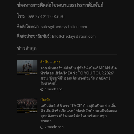
ช่องทางการติดต่อโฆษณาและประชาสัมพันธ์
โทร
: 099-278-2112 (K.เบส)
ติดต่อโฆษณา :
sales@thedaysstation.com
ติดต่อประชาสัมพันธ์
:
Info@thedaysstation.com
ข่าวล่าสุด
ศิลปิน
•
เพลง
จาก 4 เพลง ft. 4 ศิลปิน สู่ทัวร์ 4 เมือง! MEAN เปิด
ทัวร์คอนเสิร์ต“MEAN : TO YOU TOUR 2026”
ชวน “ผู้ชมที่ดี” ออกเดินทางด้วยกัน กดบัตร 1
สิงหาคมนี้
1 week ago
บันเทิง
เดบิวต์แล้ว! 5 สาว “TACE” ก้าวสู่ศิลปินอย่างเต็ม
ตัว เปิดตัวซิงเกิลแรก “Mask On” บนเดบิวต์สเตจ
สุดอลังการ เสิร์ฟเพอร์ฟอร์แมนซ์สะกดทุก
สายตา
2 weeks ago