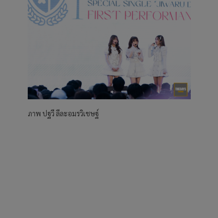
ภาพ ปฐวี ลีละอมรวิเชษฐ์