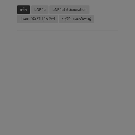
แท็ก
BNK48
BNK481stGeneration
JiwaruDAYSTH_1stPerf
ปฐวีลีละอมรวิเชษฐ์