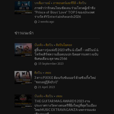
บทสัมภาษณ์
•
ภาพยนตร์และซีรีส์
•
ศิลปิน
ภาพจำว่ารักคนไหนชัดเจน ร่วมโหวตผู้เข้าชิง
“Prince of Boys’ Love” TOP 5 ของประเทศ
รางวัล #YEntertainAwards2026
2 weeks ago
ข่าวแนะนำ
บันเทิง
•
ศิลปิน
•
ศิลปินไอดอล
คู่จิ้นดาวรุ่งแห่งปี 2023 ฟรีน & เบ็คกี้ – เจมีไนน์ &
โฟร์ทเสิร์ฟความฮ็อตบนปก นิตยสารแพรว ฉบับ
พิเศษเดือน ตุลาคม 2566
15 September 2023
ศิลปิน
•
เพลง
3 สาว PiXXiE ต้อนรับซัมเมอร์ ด้วยซิงเกิ้ลใหม่
“ชอบอยู่รู้ยัง(fyi)”
21 April 2023
บันเทิง
•
ศิลปิน
•
เพลง
THE GUITAR MAG AWARDS 2023 งาน
ประกาศรางวัลทางดนตรีที่ยิ่งใหญ่ที่สุดในเมือง
ไทย MUSIC EXTRAVAGANZA มหกรรมแห่ง