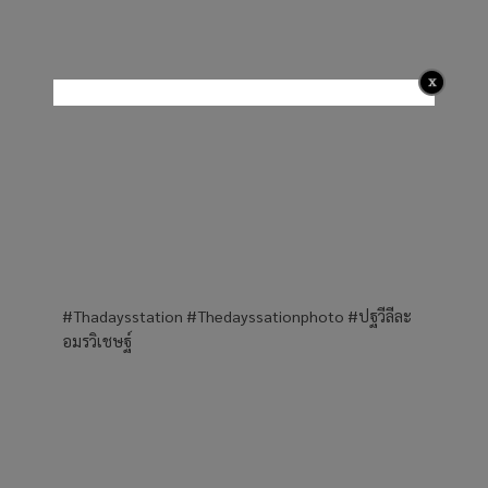
#Thadaysstation #Thedayssationphoto #ปฐวีลีละ
อมรวิเชษฐ์