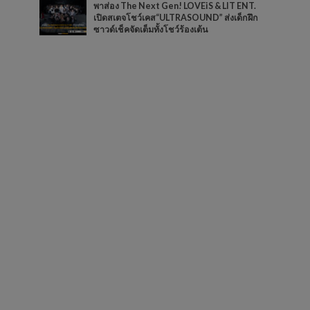
พาส่อง The Next Gen! LOVEiS & LIT ENT.
เปิดสเตจโชว์เคส“ULTRASOUND” ส่งเด็กฝึก
ซาวด์เช็คจัดเต็มทั้งโชว์ร้องเต้น