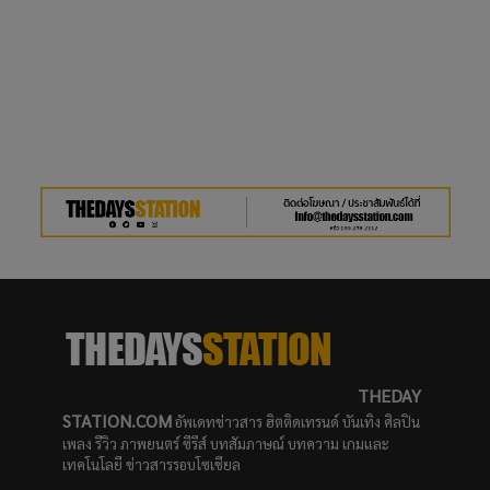
THEDAY
STATION.COM
อัพเดทข่าวสาร ฮิตติดเทรนด์ บันเทิง ศิลปิน
เพลง รีวิว ภาพยนตร์ ซีรีส์ บทสัมภาษณ์ บทความ เกมและ
เทคโนโลยี ข่าวสารรอบโซเชียล