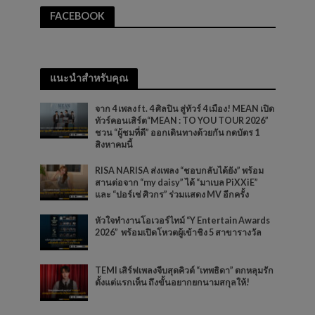
FACEBOOK
แนะนำสำหรับคุณ
จาก 4 เพลง ft. 4 ศิลปิน สู่ทัวร์ 4 เมือง! MEAN เปิด
ทัวร์คอนเสิร์ต“MEAN : TO YOU TOUR 2026”
ชวน “ผู้ชมที่ดี” ออกเดินทางด้วยกัน กดบัตร 1
สิงหาคมนี้
RISA NARISA ส่งเพลง “ชอบกลับได้ยัง” พร้อม
สานต่อจาก “my daisy” ได้ “มาเบล PiXXiE”
และ “ปอร์เช่ ศิวกร” ร่วมแสดง MV อีกครั้ง
หัวใจทำงานโอเวอร์ไทม์ “Y Entertain Awards
2026” พร้อมเปิดโหวตผู้เข้าชิง 5 สาขารางวัล
TEMI เสิร์ฟเพลงจีบสุดคิวต์ “เทพธิดา” ตกหลุมรัก
ตั้งแต่แรกเห็น ถึงขั้นอยากยกนามสกุลให้!