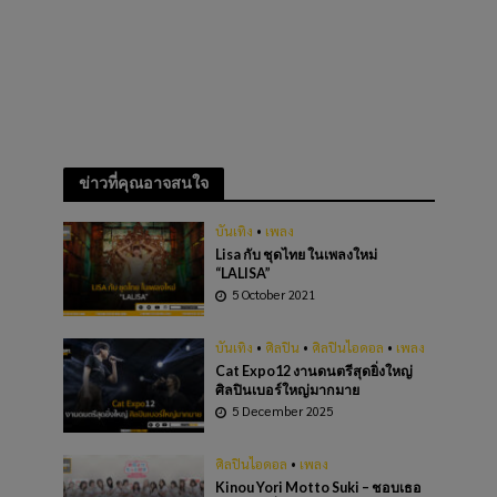
ข่าวที่คุณอาจสนใจ
บันเทิง
•
เพลง
Lisa กับ ชุดไทย ในเพลงใหม่
“LALISA”
5 October 2021
บันเทิง
•
ศิลปิน
•
ศิลปินไอดอล
•
เพลง
Cat Expo12 งานดนตรีสุดยิ่งใหญ่
ศิลปินเบอร์ใหญ่มากมาย
5 December 2025
ศิลปินไอดอล
•
เพลง
Kinou Yori Motto Suki – ชอบเธอ