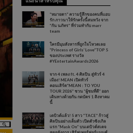
แนะนำสำหรับคุณ
“หมายตา” ความรู้สึกของคนที่แอบ
รัก ภาวนาให้รักครั้งนี้สมหวัง จาก
“กัน นภัทร” ที่ร่วมทำกับ marr
team
ใครมีมุมสังหารที่ถูกใจโหวตเลย
“Princess of Girls’ Love”TOP 5
ของประเทศ รางวัล
#YEntertainAwards2026
จาก 4 เพลง ft. 4 ศิลปิน สู่ทัวร์ 4
เมือง! MEAN เปิดทัวร์
คอนเสิร์ต“MEAN : TO YOU
TOUR 2026” ชวน “ผู้ชมที่ดี” ออก
เดินทางด้วยกัน กดบัตร 1 สิงหาคม
นี้
เดบิวต์แล้ว! 5 สาว “TACE” ก้าวสู่
ศิลปินอย่างเต็มตัว เปิดตัวซิงเกิล
แรก “Mask On” บนเดบิวต์สเตจ
สุดอลังการ เสิร์ฟเพอร์ฟอร์แมนซ์