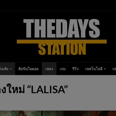
ันเทิง
ศิลปินไอดอล
เพลง
เกม
รีวิว
เทคโนโลยี
บ
ลงใหม่ “LALISA”