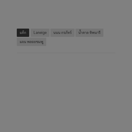
แท็ก
Laneige
นนน กรภัทร์
น้ำตาล ทิพนารี
แจน พลอยชมพู