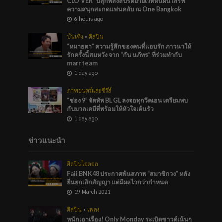
CLO’VER” ปลุกพลังสปิริตย้ายเวทีหนีฝน เสิร์ฟ
ความสนุกสะกดแฟนคลับ ณ One Bangkok
6 hours ago
บันเทิง
•
ศิลปิน
“หมายตา” ความรู้สึกของคนที่แอบรัก ภาวนาให้
รักครั้งนี้สมหวัง จาก “กัน นภัทร” ที่ร่วมทำกับ
marr team
1 day ago
ภาพยนตร์และซีรีส์
“ช่อง 9” จัดทัพ BL GL ลงจอทุกวีคเอน เตรียมพบ
กับมวลเคมีที่พร้อมให้หัวใจเต้นรัว
1 day ago
ข่าวแนะนำ
ศิลปินไอดอล
Faii BNK48 ประกาศพ้นสภาพ “สมาชิกวง” หลัง
ยื่นยกเลิกสัญญา เเต่มีผลไวกว่ากำหนด
19 March 2021
ศิลปิน
•
เพลง
หนักเอาเรื่อง! Only Monday ระเบิดซาวด์เน้นๆ