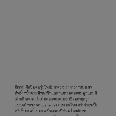
อีกกลุ่มศิลปินคนรุ่นใหม่มากความสามารถ
“นนน กร
ภัทร์”
“น้ำตาล ทิพนารี”
และ
“แจน พลอยชมพู”
แถมมี
สไตล์โดดเด่นเป็นไอดอลของคนเจนซีจนล่าสุดถูก
แบรนด์ “ลาเนจ” (Laneige) ประเทศไทย คว้าตัวมาเป็น
พรีเซ็นเตอร์แบบต่อเนื่องสองปีซ้อน โดยจัดงาน