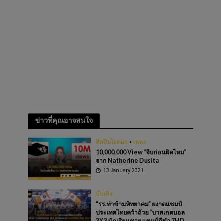
ข่าวที่คุณอาจสนใจ
ศิลปินไอดอล
•
เพลง
10,000,000 View “จีบก่อนผิดไหม”
จาก Natherine Dusita
13 January 2021
บันเทิง
“รร.ท่าข้ามพิทยาคม” ผงาดแชมป์
ประเทศไทยคว้าถ้วย “บาสเกตบอล
3X3 นักเรียนชาย แชมป์กีฬา 7HD