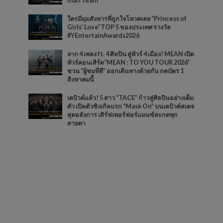
marr team
ใครมีมุมสังหารที่ถูกใจโหวตเลย “Princess of
Girls’ Love”TOP 5 ของประเทศ รางวัล
#YEntertainAwards2026
จาก 4 เพลง ft. 4 ศิลปิน สู่ทัวร์ 4 เมือง! MEAN เปิด
ทัวร์คอนเสิร์ต“MEAN : TO YOU TOUR 2026”
ชวน “ผู้ชมที่ดี” ออกเดินทางด้วยกัน กดบัตร 1
สิงหาคมนี้
เดบิวต์แล้ว! 5 สาว “TACE” ก้าวสู่ศิลปินอย่างเต็ม
ตัว เปิดตัวซิงเกิลแรก “Mask On” บนเดบิวต์สเตจ
สุดอลังการ เสิร์ฟเพอร์ฟอร์แมนซ์สะกดทุก
สายตา