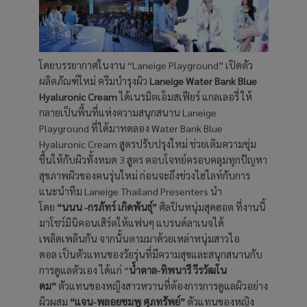
โดยบรรยากาศในงาน “Laneige Playground” เปิดตัว
ผลิตภัณฑ์ใหม่ ครีมบำรุงผิว
Laneige Water Bank Blue
Hyaluronic Cream
ได้เนรมิตเอ็มสเฟียร์ แกลเลอรี่ ให้
กลายเป็นพื้นที่แห่งความสนุกสนาน Laneige
Playground ที่ได้มาทดลอง Water Bank Blue
Hyaluronic Cream สูตรปรับปรุงใหม่ ช่วยเติมความชุ่ม
ชื้นให้กับผิวทั้งหมด 3 สูตร ตอบโจทย์ครอบคลุมทุกปัญหา
สุขภาพผิวของคนรุ่นใหม่ ก่อนจะถึงช่วงไฮไลท์กับการ
แนะนำทีม Laneige Thailand Presenters นำ
โดย
“นนน -กรภัทร์ เกิดพันธุ์”
ศิลปินหนุ่มสุดฮอต ที่งานนี้
มาโชว์มินิคอนเสิร์ตให้แฟนๆ แบรนด์ลาเนจได้
เพลิดเพลินกัน จากนั้นตามมาด้วยเหล่าหนุ่มสาวไอ
ดอล เป็นตัวแทนของวัยรุ่นที่มีความสุขและสนุกสนานกับ
การดูแลตัวเอง ได้แก่ “
น้ำตาล
-ทิพนารี วีรวัฒโน
ดม”
ตัวแทนของหญิงสาวหวานที่ต้องการการดูแลผิวอย่าง
ผิวผสม
“แจน
-พลอยชมพู ศุภทรัพย์”
ตัวแทนของหญิง