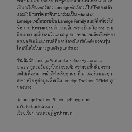
พรีเซ็นเตอร์Laneige
ว่า “รู้สึกเป็นเกียรติที่ได้รับเลือกให้
เป็น พรีเซ็นเตอร์ของ
Laneige
ต่อเนื่องเป็นปีที่สองแล้ว
และยังมี
“มาร์ค ภาคิน” มาร่วมเป็น
Friend of
Laneige เหมือนมาเป็น Laneige Family
และดีใจที่จะได้
ร่วมงานกับทางแบรนด์ลาเนจอีกเพราะมีแต่กิจกรรม รวม
ถึงแคมเปญที่น่าสนใจและสนุกอยากขอฝากผลิตภัณฑ์ของ
ลาเนจ ซึ่งเป็นแบรนด์ที่ตอบโจทย์ไลฟ์สไตล์ของคนรุ่น
ใหม่ที่ใส่ใจในการดูแลผิว ดูแลตัวเอง”
ร่วมสัมผัส Laneige Water Bank Blue Hyaluronic
Cream สูตรปรับปรุงใหม่ ช่วยเติมความชุ่มชื้นคืนความ
สดใสเพื่อสุขภาพผิวดีสำหรับทุกคน ที่เคาเตอร์ลาเนจทุก
สาขา หรือ ดูข้อมูลเพิ่มเติม Laneige Thailand Official ทุก
ช่องทาง
#LaneigeThailand #LaneigePlayground
#WaterBankCream
เรียบเรียง : นรเศรษฐ์ ฐาปนาเวท