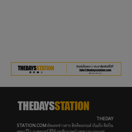
THEDAY
STATION.COM
อัพเดทข่าวสาร ฮิตติดเทรนด์ บันเทิง ศิลปิน
เพลง รีวิว ภาพยนตร์ ซีรีส์ บทสัมภาษณ์ บทความ เกมและ