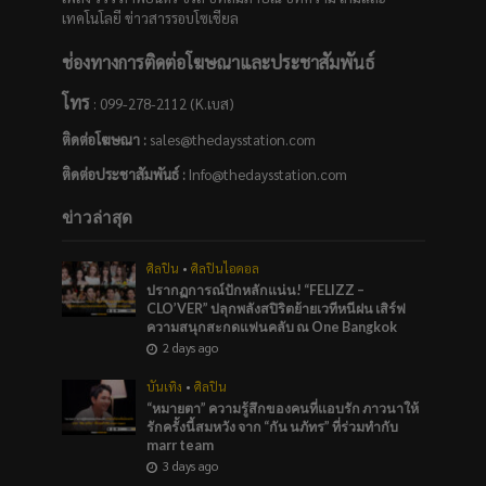
เทคโนโลยี ข่าวสารรอบโซเชียล
ช่องทางการติดต่อโฆษณาและประชาสัมพันธ์
โทร
: 099-278-2112 (K.เบส)
ติดต่อโฆษณา :
sales@thedaysstation.com
ติดต่อประชาสัมพันธ์
:
Info@thedaysstation.com
ข่าวล่าสุด
ศิลปิน
•
ศิลปินไอดอล
ปรากฏการณ์ปักหลักแน่น! “FELIZZ –
CLO’VER” ปลุกพลังสปิริตย้ายเวทีหนีฝน เสิร์ฟ
ความสนุกสะกดแฟนคลับ ณ One Bangkok
2 days ago
บันเทิง
•
ศิลปิน
“หมายตา” ความรู้สึกของคนที่แอบรัก ภาวนาให้
รักครั้งนี้สมหวัง จาก “กัน นภัทร” ที่ร่วมทำกับ
marr team
3 days ago