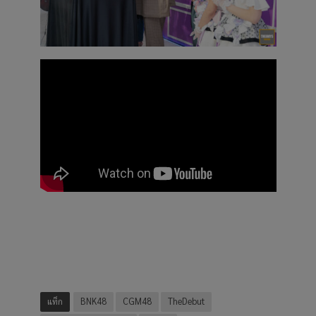
แท็ก
BNK48
CGM48
TheDebut