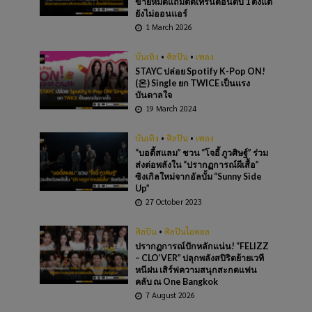
ขายหมดแถมติดเทรนด์อันดับ 1 ตั้งแต่
ยังไม่ออนแอร์
1 March 2026
บันเทิง
•
ศิลปิน
•
เพลง
STAYC ปล่อย Spotify K-Pop ON!
(온) Single ยก TWICE เป็นแรง
บันดาลใจ
19 March 2024
บันเทิง
•
ศิลปิน
•
เพลง
“บอดี้สแลม” ชวน “โจอี้ ภูวศิษฐ์” ร่วม
ส่งต่อพลังใน “ปรากฏการณ์ผีเสื้อ”
ซิงเกิลใหม่จากอัลบั้ม “Sunny Side
Up”
27 October 2023
ศิลปิน
•
ศิลปินไอดอล
ปรากฏการณ์ปักหลักแน่น! “FELIZZ
– CLO’VER” ปลุกพลังสปิริตย้ายเวที
หนีฝน เสิร์ฟความสนุกสะกดแฟน
คลับ ณ One Bangkok
7 August 2026