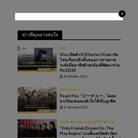
ข่าวที่คุณอาจสนใจ
ไอที
Vivo เปิดตัว X70 Series 5G สมาร์ต
โฟนเรือธงอีกขั้นของการถ่ายภาพ
ระดับมืออาชีพด้วยกล้องที่พัฒนาร่วม
กับ ZEISS
8 October 2021
ศิลปินไอดอล
Peach You「ピーチユー」ไอดอ
ลวงใหม่ ส่งมอบหัวใจ ให้เป็นลูกพีช
8 January 2021
บันเทิง
•
ภาพยนตร์และซีรีส์
•
ศิลปิน
“Only Friends Dream On : The
Play Begins” แรงตั้งแต่เปิดตัว บัตร