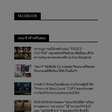
FACEBOOK
แนะนำสำหรับคุณ
ปรากฏการณ์ปักหลักแน่น! “FELIZZ –
CLO’VER” ปลุกพลังสปิริตย้ายเวทีหนีฝน เสิร์ฟ
ความสนุกสะกดแฟนคลับ ณ One Bangkok
“ช่อง 9” จัดทัพ BL GL ลงจอทุกวีคเอน เตรียมพบ
กับมวลเคมีที่พร้อมให้หัวใจเต้นรัว
ภาพจำว่ารักคนไหนชัดเจน ร่วมโหวตผู้เข้าชิง
“Prince of Boys’ Love” TOP 5 ของประเทศ
รางวัล #YEntertainAwards2026
RISA NARISA ส่งเพลง “ชอบกลับได้ยัง” พร้อม
สานต่อจาก “my daisy” ได้ “มาเบล PiXXiE”
และ “ปอร์เช่ ศิวกร” ร่วมแสดง MV อีกครั้ง