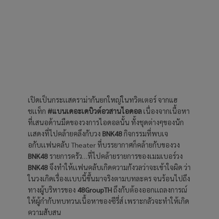
เปิดเป็นกระเเสดราม่ากันยกใหญ่ในทวิตเตอร์ จากแฮ
ชเเท็ก
#แบนเดอะเดบิวต์อวสานไอดอล
เนื่องจากเนื้อหา
ที่เสนอด้านมืดของวงการไอดอลนั้น ทั้งชุดต่างๆของนัก
เเสดงที่ไปคล้ายคลึงกับวง
BNK48
กิจกรรมที่พบเจ
อกับเเฟนคลับ Theater ที่บรรยากาศก็คล้ายกับของวง
BNK48
รายการครัว…ที่ไปคล้ายรายการของเมมเบอร์วง
BNK48
จึงทำให้เเฟนคลับเกิดความกังวลว่าจะเข้าใจผิด ว่า
ในวงเกิดเรื่องเเบบนี้ขึ้นมาจริงตามบทละคร จนร้อนไปถึง
ทางผู้บริหารของ
48GroupTH
ถึงกับต้องออกเเถลงการณ์
ให้ผู้กำกับทบทวนเนื้อหาของซีรี่ส์ เพราะกลัวจะทำให้เกิด
ความสับสน