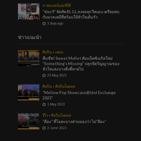
ภาพยนตร์และซีรีส์
“ช่อง 9” จัดทัพ BL GL ลงจอทุกวีคเอน เตรียมพบ
กับมวลเคมีที่พร้อมให้หัวใจเต้นรัว
3 days ago
ข่าวแนะนำ
ศิลปิน
•
เพลง
คืนชีพ! Sweet Mullet คัมแบ็คซิงเกิลใหม่
“Something’s Missing” ปลุกจิตวิญญาณของ
หัวใจและบางสิ่งที่หายไป
25 May 2023
ศิลปิน
•
ศิลปินไอดอล
“Mellow Pop Showcase@Idol Exchange
2023”
1 May 2023
รีวิว
•
ศิลปินไอดอล
“ดีอะ” ที่โอตะบางส่วนมองว่า ไม่“ดีอะ”
2 June 2021