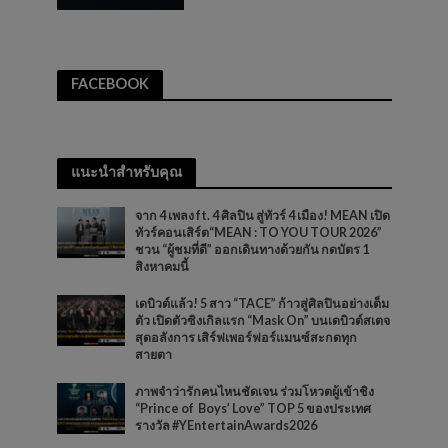
FACEBOOK
แนะนำสำหรับคุณ
จาก 4 เพลง ft. 4 ศิลปิน สู่ทัวร์ 4 เมือง! MEAN เปิด
ทัวร์คอนเสิร์ต“MEAN : TO YOU TOUR 2026”
ชวน “ผู้ชมที่ดี” ออกเดินทางด้วยกัน กดบัตร 1
สิงหาคมนี้
เดบิวต์แล้ว! 5 สาว “TACE” ก้าวสู่ศิลปินอย่างเต็ม
ตัว เปิดตัวซิงเกิลแรก “Mask On” บนเดบิวต์สเตจ
สุดอลังการ เสิร์ฟเพอร์ฟอร์แมนซ์สะกดทุก
สายตา
ภาพจำว่ารักคนไหนชัดเจน ร่วมโหวตผู้เข้าชิง
“Prince of Boys’ Love” TOP 5 ของประเทศ
รางวัล #YEntertainAwards2026