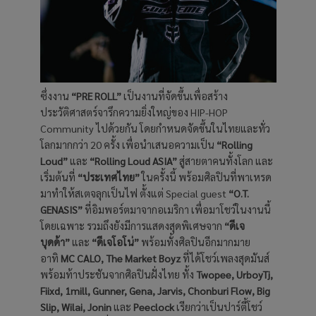
ซึ่งงาน
“PRE ROLL”
เป็นงานที่จัดขึ้นเพื่อสร้าง
ประวัติศาสตร์จารึกความยิ่งใหญ่ของ HIP-HOP
Community ไปด้วยกัน โดยกำหนดจัดขึ้นในไทยและทั่ว
โลกมากกว่า 20 ครั้ง เพื่อนำเสนอความเป็น
“Rolling
Loud”
และ
“Rolling Loud ASIA”
สู่สายตาคนทั้งโลก และ
เริ่มต้นที่
“ประเทศไทย”
ในครั้งนี้ พร้อมศิลปินที่พาเหรด
มาทำให้สเตจลุกเป็นไฟ ตั้งแต่ Special guest
“O.T.
GENASIS”
ที่อิมพอร์ตมาจากอเมริกา เพื่อมาโชว์ในงานนี้
โดยเฉพาะ รวมถึงยังมีการแสดงสุดพิเศษจาก
“ดีเจ
บุดด้า”
และ
“ดีเจโอโน่”
พร้อมทั้งศิลปินอีกมากมาย
อาทิ
MC CALO, The Market Boyz
ที่ได้โชว์เพลงสุดมันส์
พร้อมท้าประชันจากศิลปินฝั่งไทย ทั้ง
Twopee, UrboyTj,
Fiixd, 1mill, Gunner, Gena, Jarvis, Chonburi Flow, Big
Slip, Wilai, Jonin
และ
Peeclock
เรียกว่าเป็นปาร์ตี้โชว์