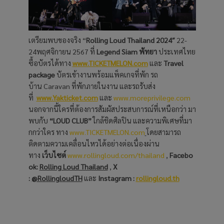
เตรียมพบของจริง “
Rolling Loud Thailand 2024″
22-
24พฤศจิกายน 2567 ที่
Legend Siam พัทยา
ประเทศไทย
ซื้อบัตรได้ทาง
www.TICKETMELON.com
และ
Travel
package
บัตรเข้างานพร้อมแพ็คเกจที่พัก รถ
บ้าน Caravan ที่พักภายในงาน และรถรับส่ง
ที่
www.Yakticket.com
และ
www.moreprivilege.com
นอกจากนี้ใครที่ต้องการสัมผัสประสบการณ์ที่เหนือกว่า มา
พบกับ
“LOUD CLUB”
ใกล้ชิดศิลปิน และความพิเศษที่มา
กกว่าใคร ทาง
www.TICKETMELON.com
โดยสามารถ
ติดตามความเคลื่อนไหวได้อย่างต่อเนื่องผ่าน
ทาง
เว็บไซต์
www.rollingloud.com/thailand
,
Facebo
ok:
Rolling Loud Thailand
,
X
:
@RollingloudTH
และ
Instagram :
rollingloud.th