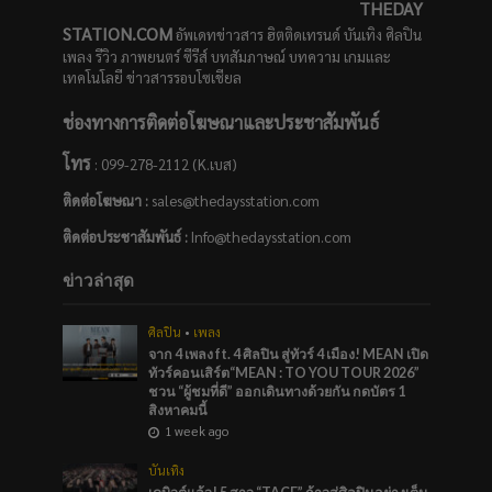
THEDAY
STATION.COM
อัพเดทข่าวสาร ฮิตติดเทรนด์ บันเทิง ศิลปิน
เพลง รีวิว ภาพยนตร์ ซีรีส์ บทสัมภาษณ์ บทความ เกมและ
เทคโนโลยี ข่าวสารรอบโซเชียล
ช่องทางการติดต่อโฆษณาและประชาสัมพันธ์
โทร
: 099-278-2112 (K.เบส)
ติดต่อโฆษณา :
sales@thedaysstation.com
ติดต่อประชาสัมพันธ์
:
Info@thedaysstation.com
ข่าวล่าสุด
ศิลปิน
•
เพลง
จาก 4 เพลง ft. 4 ศิลปิน สู่ทัวร์ 4 เมือง! MEAN เปิด
ทัวร์คอนเสิร์ต“MEAN : TO YOU TOUR 2026”
ชวน “ผู้ชมที่ดี” ออกเดินทางด้วยกัน กดบัตร 1
สิงหาคมนี้
1 week ago
บันเทิง