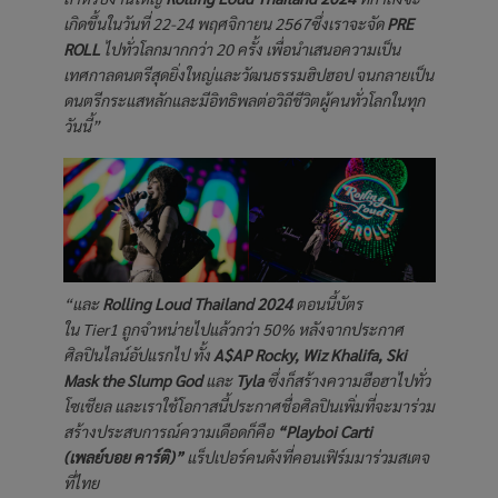
เกิดขึ้นในวันที่ 22-24 พฤศจิกายน 2567ซึ่งเราจะจัด
PRE
ROLL
ไปทั่วโลกมากกว่า 20 ครั้ง เพื่อนำเสนอความเป็น
เทศกาลดนตรีสุดยิ่งใหญ่และวัฒนธรรมฮิปฮอป จนกลายเป็น
ดนตรีกระแสหลักและมีอิทธิพลต่อวิถีชีวิตผู้คนทั่วโลกในทุก
วันนี้”
“และ
Rolling Loud Thailand 2024
ตอนนี้บัตร
ใน Tier1 ถูกจำหน่ายไปแล้วกว่า 50% หลังจากประกาศ
ศิลปินไลน์อัปแรกไป ทั้ง
A$AP Rocky, Wiz Khalifa, Ski
Mask the Slump God
และ
Tyla
ซึ่งก็สร้างความฮือฮาไปทั่ว
โซเชียล และเราใช้โอกาสนี้ประกาศชื่อศิลปินเพิ่มที่จะมาร่วม
สร้างประสบการณ์ความเดือดก็คือ
“Playboi Carti
(เพลย์บอย คาร์ติ)”
แร็ปเปอร์คนดังที่คอนเฟิร์มมาร่วมสเตจ
ที่ไทย