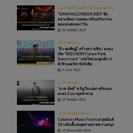
บันเทิง
•
ศิลปิน
•
ศิลปินไอดอล
•
เพลง
“SIAM HALLOWEEN 2023” ยึด
สยามจัดความสยอง พร้อมกิจกรรม
สุดแน่นตลอด 3 วัน
26 October 2023
บันเทิง
•
ศิลปิน
“มิว-ศุภศิษฏ์” สร้างความฟิน! ฉลอง
เปิด “SKECHERS Future Park
Superstore ” แห่งใหม่ ณ ศูนย์การ
ค้าฟิวเจอร์พาร์ครังสิต
6 June 2022
บันเทิง
•
ศิลปิน
“มาส-อัทธ์” ขวัญใจแม่ยก พร้อมลง
ละคร 2 แนวสุดท้าทาย
27 October 2023
บันเทิง
•
ศิลปิน
•
เพลง
Colorists Music Festival’สุดมันส์
10 วงอินดี้แห่งยุคร่วมสาดความสนุก
13 December 2022