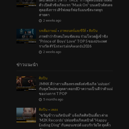
เดบิวต์แล้ว! 5 สาว “TACE” ก้าวสู่ศิลปินอย่างเต็ม
ตัว เปิดตัวซิงเกิลแรก “Mask On” บนเดบิวต์สเตจ
สุดอลังการ เสิร์ฟเพอร์ฟอร์แมนซ์สะกดทุก
สายตา
2 weeks ago
บทสัมภาษณ์
•
ภาพยนตร์และซีรีส์
•
ศิลปิน
ภาพจำว่ารักคนไหนชัดเจน ร่วมโหวตผู้เข้าชิง
“Prince of Boys’ Love” TOP 5 ของประเทศ
รางวัล #YEntertainAwards2026
2 weeks ago
ข่าวแนะนำ
ศิลปิน
JMNK ดีว่าสาวเสียงทรงพลังส่งซิงเกิล ‘แม่บอก’
กับลุคใหม่สะดุดตา ตอกยํDาความเป็ นดีว่าตัวแม่
ของวงการ T POP
5 months ago
ศิลปิน
•
เพลง
“ขวัญข้าว นภัสนันท์” แจ้งเกิดศิลปินเดี่ยว ค่าย
‘M2K Records’ ปล่อยซิงเกิลเดบิวต์ “Happy
Ending Ding” กับคอนเซปต์ แอบรักวัยใส สุดคิ้ว