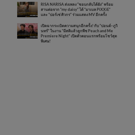
RISA NARISA ส่งเพลง “ชอบกลับได้ยัง” พร้อม
สานต่อจาก “my daisy” ได้ “มาเบล PiXXiE”
และ “ปอร์เช่ ศิวกร” ร่วมแสดง MV อีกครั้ง
เปิดฉากระเบิดความสนุกอีกครั้ง! กับ “ปอนด์–ภูวิ
นทร์” ในงาน “มีสติแล้วลูกพีช Peach and Me
Premiere Night” เปิดตัวตอนแรกพร้อมโชว์สุด
พิเศษ!