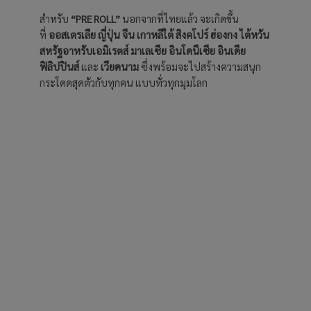
สำหรับ
“PRE ROLL”
นอกจากที่ไทยแล้ว จะเกิดขึ้น
ที่
ออสเตรเลีย ญี่ปุ่น จีน เกาหลีใต้ สิงคโปร์ ฮ่องกง ไต้หวัน
สหรัฐอาหรับเอมิเรตส์ มาเลเซีย อินโดนีเซีย อินเดีย
ฟิลิปปินส์
และ
เวียดนาม
ซึ่งพร้อมจะไปสร้างความสนุก
กระโดดสุดตัวกับทุกคน แบบทั่วทุกมุมโลก