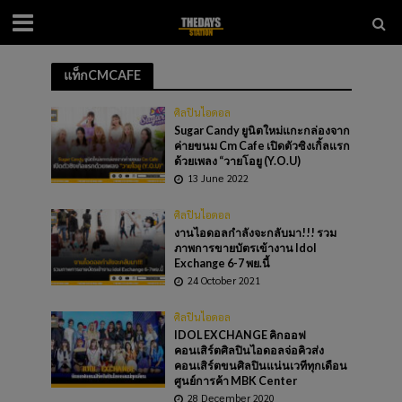
แท็กCMCAFE
ศิลปินไอดอล
Sugar​ Candy​ ยูนิตใหม่แกะกล่องจาก
ค่ายขนม Cm Cafe​ เปิดตัวซิงเกิ้ล​แรก
ด้วยเพลง “วายโอยู (Y.O.U)
13 June 2022
ศิลปินไอดอล
งานไอดอลกำลังจะกลับมา!!! รวม
ภาพการขายบัตรเข้างาน Idol
Exchange 6-7 พย.นี้
24 October 2021
ศิลปินไอดอล
IDOL EXCHANGE คิกออฟ
คอนเสิร์ตศิลปินไอดอลจ่อคิวส่ง
คอนเสิร์ตขนศิลปินแน่นเวทีทุกเดือน
ศูนย์การค้า MBK Center
28 December 2020