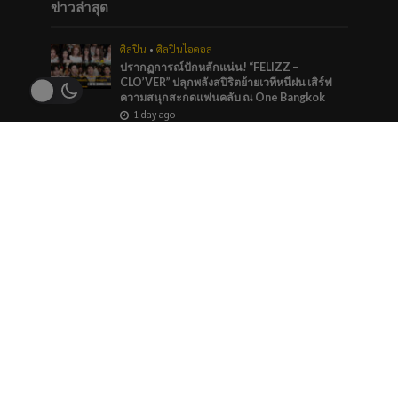
ข่าวล่าสุด
ศิลปิน
•
ศิลปินไอดอล
ปรากฏการณ์ปักหลักแน่น! “FELIZZ –
CLO’VER” ปลุกพลังสปิริตย้ายเวทีหนีฝน เสิร์ฟ
ความสนุกสะกดแฟนคลับ ณ One Bangkok
1 day ago
บันเทิง
•
ศิลปิน
“หมายตา” ความรู้สึกของคนที่แอบรัก ภาวนาให้
รักครั้งนี้สมหวัง จาก “กัน นภัทร” ที่ร่วมทำกับ
marr team
2 days ago
ภาพยนตร์และซีรีส์
“ช่อง 9” จัดทัพ BL GL ลงจอทุกวีคเอน เตรียมพบ
กับมวลเคมีที่พร้อมให้หัวใจเต้นรัว
2 days ago
ข่าวแนะนำ
ไอที
Vivo เผยภาพเลนส์ความละเอียด 48 ล้านพิกเซล