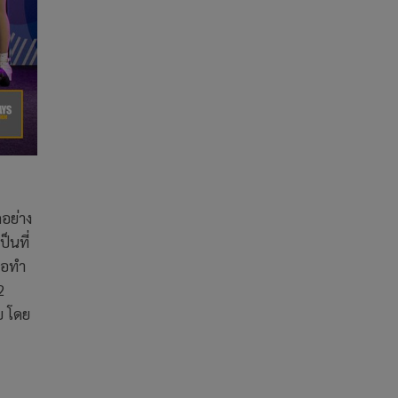
อย่าง
็นที่
่อทํา
2
บ โดย