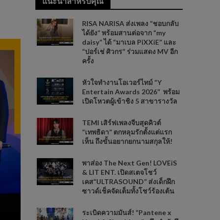
แนะนำสำหรับคุณ
RISA NARISA ส่งเพลง “ชอบกลับ
ได้ยัง” พร้อมสานต่อจาก “my
daisy” ได้ “มาเบล PiXXiE” และ
“ปอร์เช่ ศิวกร” ร่วมแสดง MV อีก
ครั้ง
หัวใจทำงานโอเวอร์ไทม์ “Y
Entertain Awards 2026” พร้อม
เปิดโหวตผู้เข้าชิง 5 สาขารางวัล
TEMI เสิร์ฟเพลงจีบสุดคิวต์
“เทพธิดา” ตกหลุมรักตั้งแต่แรก
เห็น ถึงขั้นอยากยกนามสกุลให้!
พาส่อง The Next Gen! LOVEiS
& LIT ENT. เปิดสเตจโชว์
เคส“ULTRASOUND” ส่งเด็กฝึก
ซาวด์เช็คจัดเต็มทั้งโชว์ร้องเต้น
ระเบิดความมันส์! “Pantene x