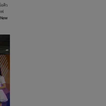
่อคิว
อฟ
บ
New