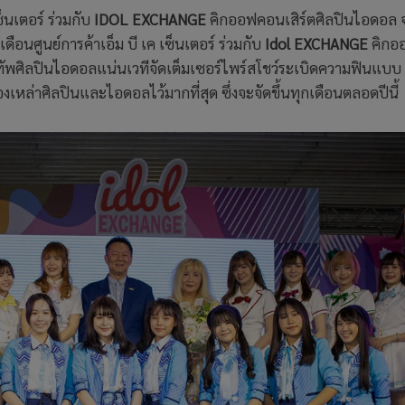
ซ็นเตอร์ ร่วมกับ
IDOL EXCHANGE
คิกออฟคอนเสิร์ตศิลปินไอดอล จ
ดือนศูนย์การค้าเอ็ม บี เค เซ็นเตอร์ ร่วมกับ
Idol EXCHANGE
คิกอ
ัพศิลปินไอดอลแน่นเวทีจัดเต็มเซอร์ไพร์สโชว์ระเบิดความฟินแบ
เหล่าศิลปินและไอดอลไว้มากที่สุด ซึ่งจะจัดขึ้นทุกเดือนตลอดปีนี้