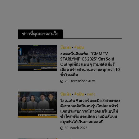
ข่าวที่คุณอาจสนใจ
บันเทิง
•
ศิลปิน
ฮอตสนั่นอิมแพ็ค! “GMMTV
STARLYMPICS 2025” บัตร Sold
Out ทุกที่นั่ง แฟน ๆ รวมพลังเชียร์
เดือด สร้างตำนานความสนุกกว่า 10
ชั่วโมงเต็ม
23 December 2025
บันเทิง
•
ศิลปิน
•
เพลง
ไฮเนเก้น ซิลเวอร์ แตะมือ 3 ค่ายเพลง
ดังรวมพลศิลปินคนรุ่นใหม่ออนทัวร์
แจกประสบการณ์ทางดนตรีแบบไม่
ซ้ำใคร พร้อมระเบิดความมันส์แบบ
สมูทกันได้เกินคาดตลอดปี
30 March 2023