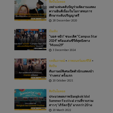
ศิลปินไอดอล
เหล่าแฟนคลับปัญร่วมจัดงานแสดง
ความยินดีเนื่องในโอกาสจบการ
ศึกษาระดับปริญญาตรี
28 December 2020
บันเทิง
“บอส-หมิว” ชนะเลิศ “Campus Star
2024” พร้อมเล่นซีรีส์สุดปังทาง
“Mono29”
3 December 2024
บทสัมภาษณ์
•
ภาพยนตร์และซีรีส์
•
ศิลปิน
สัมภาษณ์พิเศษเปิดตัวนักแสดงนำ
‘ร่างทรง’ ครั้งแรก
20 October 2021
ศิลปินไอดอล
ประมวลผลภาพ Bangkok Idol
Summer Festival งานที่รวบรวม
สาว ๆ “เกิร์ลกรุ๊ป” มากกว่า 20 วง
20 March 2022