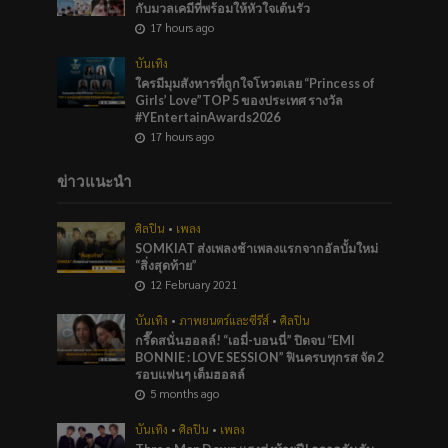
กับมวลเคมีที่พร้อมให้หัวใจเต้นรัว
17 hours ago
บันเทิง
ใครมีมุมสังหารที่ถูกใจโหวตเลย “Princess of
Girls’ Love”TOP 5 ของประเทศ รางวัล
#YEntertainAwards2026
17 hours ago
ข่าวแนะนำ
ศิลปิน
•
เพลง
SOMKIAT ส่งเพลงช้าเพลงแรกจากอัลบั้มใหม่
“สิ่งสุดท้าย”
12 February 2021
บันเทิง
•
ภาพยนตร์และซีรีส์
•
ศิลปิน
กรี๊ดสนั่นฮอลล์! “เอมี่-บอนนี่” ปิดจบ “EMI
BONNIE : LOVE SESSION” ฟินครบทุกรส จัด 2
รอบแฟนๆ เต็มฮอลล์
5 months ago
บันเทิง
•
ศิลปิน
•
เพลง